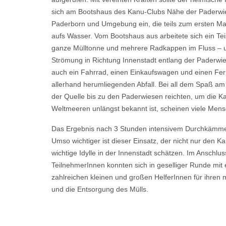
sich am Bootshaus des Kanu-Clubs Nähe der Paderwiese
Paderborn und Umgebung ein, die teils zum ersten Mal
aufs Wasser. Vom Bootshaus aus arbeitete sich ein Te
ganze Mülltonne und mehrere Radkappen im Fluss – um
Strömung in Richtung Innenstadt entlang der Paderwi
auch ein Fahrrad, einen Einkaufswagen und einen Fer
allerhand herumliegenden Abfall. Bei all dem Spaß a
der Quelle bis zu den Paderwiesen reichten, um die Ka
Weltmeeren unlängst bekannt ist, scheinen viele Mens
Das Ergebnis nach 3 Stunden intensivem Durchkämmen 
Umso wichtiger ist dieser Einsatz, der nicht nur den
wichtige Idylle in der Innenstadt schätzen. Im Anschlu
TeilnehmerInnen konnten sich in geselliger Runde mit
zahlreichen kleinen und großen HelferInnen für ihren m
und die Entsorgung des Mülls.