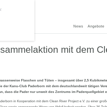
News
Angebote
lsammelaktion mit dem Cl
 massenweise Flaschen und Tüten – insgesamt über 2,5 Kubikmeter
ie der Kanu-Club Paderborn mit dem deutschlandweit tätigen Ver
man, dass die Pader nur unweit des Zentrums im Paderquellgebiet e
erborn in Kooperation mit dem Clean River Project e.V. zu einer gro
he Fluss sowie angrenzende Wege von Abfall befreit werden. Über 36 T