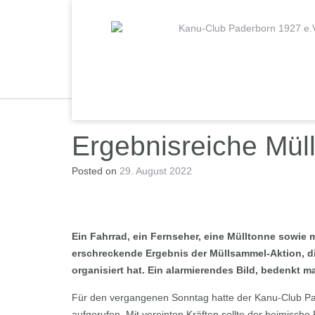
Skip
to
content
Ergebnisreiche Mül
Posted on
29. August 2022
Ein Fahrrad, ein Fernseher, eine Mülltonne sowie
erschreckende Ergebnis der Müllsammel-Aktion, d
organisiert hat. Ein alarmierendes Bild, bedenkt 
Für den vergangenen Sonntag hatte der Kanu-Club Pad
aufgerufen. Mit vereinten Kräften sollte der heimisc