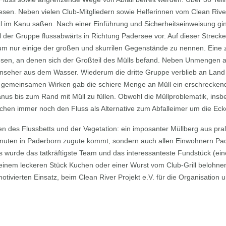
n. Neben vielen Club-Mitgliedern sowie Helferinnen vom Clean River P
 im Kanu saßen. Nach einer Einführung und Sicherheitseinweisung gin
il der Gruppe flussabwärts in Richtung Padersee vor. Auf dieser Stre
 nur einige der großen und skurrilen Gegenstände zu nennen. Eine z
esen, an denen sich der Großteil des Mülls befand. Neben Unmengen 
nseher aus dem Wasser. Wiederum die dritte Gruppe verblieb an Land 
m gemeinsamen Wirken gab die schiere Menge an Müll ein erschreckende
nus bis zum Rand mit Müll zu füllen. Obwohl die Müllproblematik, insbe
chen immer noch den Fluss als Alternative zum Abfalleimer um die Eck
des Flussbetts und der Vegetation: ein imposanter Müllberg aus pral
 Kanuten in Paderborn zugute kommt, sondern auch allen Einwohnern Pa
ss wurde das tatkräftigste Team und das interessanteste Fundstück (eine 
 einem leckeren Stück Kuchen oder einer Wurst vom Club-Grill belohn
otivierten Einsatz, beim Clean River Projekt e.V. für die Organisation