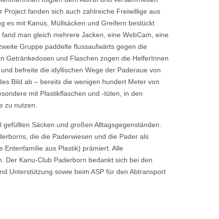
roject fanden sich auch zahlreiche Freiwillige aus
g es mit Kanus, Müllsäcken und Greifern bestückt
cke fand man gleich mehrere Jacken, eine WebCam, eine
weite Gruppe paddelte flussaufwärts gegen die
an Getränkedosen und Flaschen zogen die HelferInnen
und befreite die idyllischen Wege der Paderaue von
s Bild ab – bereits die wenigen hundert Meter von
sondere mit Plastikflaschen und -tüten, in den
e zu nutzen.
l gefüllten Säcken und großen Alltagsgegenständen.
derborns, die die Paderwiesen und die Pader als
Entenfamilie aus Plastik) prämiert. Alle
en. Der Kanu-Club Paderborn bedankt sich bei den
 und Unterstützung sowie beim ASP für den Abtransport