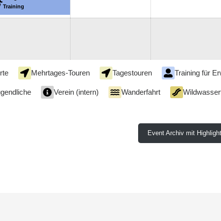
6
Training
2026
2026
rte
Mehrtages-Touren
Tagestouren
Training für 
ugendliche
Verein (intern)
Wanderfahrt
Wildwasserf
Event Archiv mit Highligh