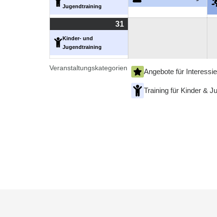
Jugendtraining
2026
202
31
31.
(1
August
Veranstaltung)
Kinder- und
Jugendtraining
2026
Veranstaltungskategorien
Angebote für Interessie
Training für Kinder & J