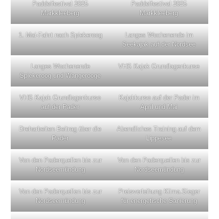
Paddelfestival 2025
Paddelfestival 2025
Markkleeberg
Markkleeberg
1. Mai-Fahrt nach Spiekeroog
Langes Wochenende im
Seekajak auf der Nordsee
Langes Wochenende
VHS Kajak Grundlagenkurse
Spiekeroog und Wangerooge
VHS Kajak Grundlagenkurse
Kajakkurse auf der Pader im
auf der Pader
April und Mai
Dreharbeiten Beitrag über die
Abendliches Training auf dem
Pader
Lippesee
Von den Paderquellen bis zur
Von den Paderquellen bis zur
Nordseemündung
Nordseemündung
Von den Paderquellen bis zur
Preisverleihung Klima.Sieger
Nordseemündung
für energetische Sanierung