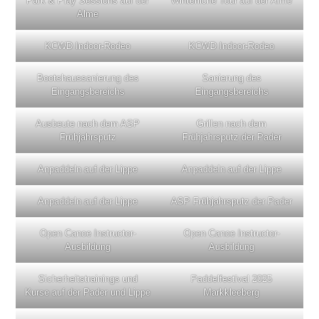
Park & Play Sessions auf der
Winterliche Tour auf der Alme
Alme
KCWD Indoor-Rodeo
KCWD Indoor-Rodeo
Bootshaussanierung des
Sanierung des
Eingangsbereichs
Eingangsbereichs
Ausbeute nach dem ASP
Grillen nach dem
Frühjahrsputz
Frühjahrsputz der Pader
Anpaddeln auf der Lippe
Anpaddeln auf der Lippe
Anpaddeln auf der Lippe
ASP Frühjahrsputz der Pader
Open Canoe Instructor-
Open Canoe Instructor-
Ausbildung
Ausbildung
Sicherheitstrainings und
Paddelfestival 2025
Kurse auf der Pader und Lippe
Markkleeberg