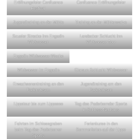
Eröffnungsfeier Confluence
Confluence Eröffnungsfeier
Festival
Jugendtraining an der Mühle
Training an der Mühlenwalze
Scuoler Strecke Inn Engadin
Landecker Schlucht Inn
Wildwasser
Wildwasser-Tour
Engadin Wildwasser-Woche
Wildwasser im Engadin
Giarsun Schlucht Wildwasser
Erwachsenentraining an den
Jugendtraining am den
Paderwiesen
Paderwiesen
Lippetour bis zum Lippesee
Tag des Paderbornder Sports
in Schloss-Neuhaus
Fahrten im Schlossgraben
Ferienkurse in den
beim Tag des Paderborner
Sommerferien auf der Lippe
Sports