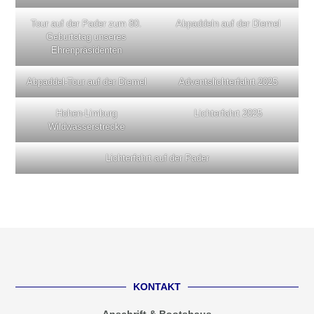
Tour auf der Pader zum 80.
Abpaddeln auf der Diemel
Geburtstag unseres
Ehrenpräsidenten
Abpaddel-Tour auf der Diemel
Adventslichterfahrt 2025
Hohen-Limburg
Lichterfahrt 2025
Wildwasserstrecke
Lichterfahrt auf der Pader
KONTAKT