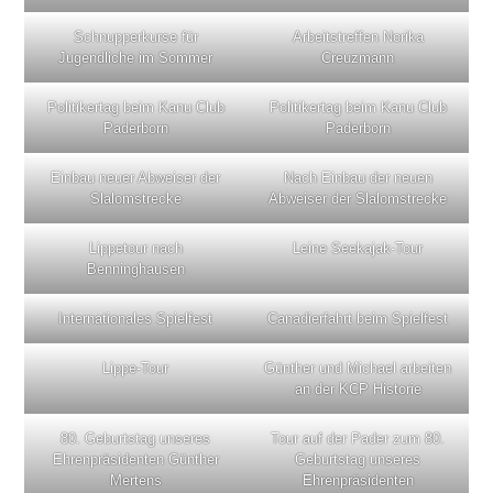
Schnupperkurse für
Arbeitstreffen Norika
Jugendliche im Sommer
Creuzmann
Politikertag beim Kanu Club
Politikertag beim Kanu Club
Paderborn
Paderborn
Einbau neuer Abweiser der
Nach Einbau der neuen
Slalomstrecke
Abweiser der Slalomstrecke
Lippetour nach
Leine Seekajak-Tour
Benninghausen
Internationales Spielfest
Canadierfahrt beim Spielfest
Lippe-Tour
Günther und Michael arbeiten
an der KCP Historie
80. Geburtstag unseres
Tour auf der Pader zum 80.
Ehrenpräsidenten Günther
Geburtstag unseres
Mertens
Ehrenpräsidenten